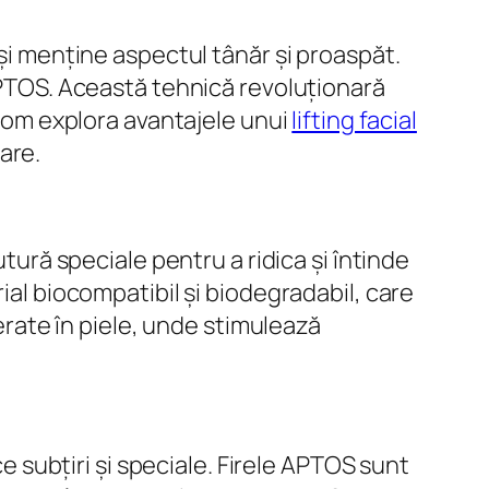
-și menține aspectul tânăr și proaspăt.
 APTOS. Această tehnică revoluționară
, vom explora avantajele unui
lifting facial
are.
utură speciale pentru a ridica și întinde
ial biocompatibil și biodegradabil, care
serate în piele, unde stimulează
ce subțiri și speciale. Firele APTOS sunt