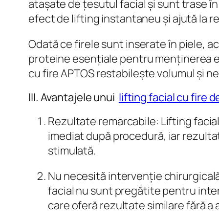
atașate de țesutul facial și sunt trase în
efect de lifting instantaneu și ajută la r
Odată ce firele sunt inserate în piele, 
proteine esențiale pentru menținerea elast
cu fire APTOS restabilește volumul și ne
III. Avantajele unui
lifting facial cu fir
Rezultate remarcabile: Lifting facial
imediat după procedură, iar rezulta
stimulată.
Nu necesită intervenție chirurgical
facial nu sunt pregătite pentru inter
care oferă rezultate similare fără a