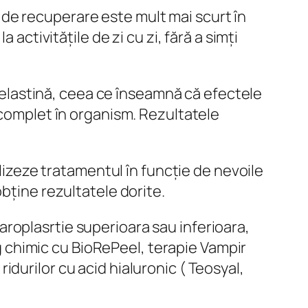
 de recuperare este mult mai scurt în
a activitățile de zi cu zi, fără a simți
 elastină, ceea ce înseamnă că efectele
ă complet în organism. Rezultatele
izeze tratamentul în funcție de nevoile
obține rezultatele dorite.
aroplasrtie superioara sau inferioara,
g chimic cu BioRePeel, terapie Vampir
idurilor cu acid hialuronic ( Teosyal,