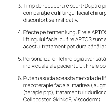
Timp de recuperare scurt: După o pro
comparație cu liftingul facial chirurgi
disconfort semnificativ.
Efecte pe termen lung: Firele APTOS
liftingului facial cu fire APTOS sunt
acestui tratament pot dura până la 2
Personalizare: Tehnologia avansată 
individuale ale pacientului. Firele p
Putem asocia aceasta metoda de lifti
mezoterapie faciala, marirea ( augm
(terapie prp), tratamentul ridurilor 
Cellbooster, SkinkoE, Viscoderm).