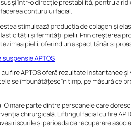
 sus și într-o direcție prestabilită, pentru a rid
efacerea conturului facial.
acestea stimulează producția de colagen și elas
icității și fermității pielii. Prin creșterea pro
tezimea pielii, oferind un aspect tânăr și proa
e de suspensie APTOS
 cu fire APTOS oferă rezultate instantanee și vi
tele se îmbunătățesc în timp, pe măsură ce pr
ă: O mare parte dintre persoanele care doresc 
venția chirurgicală. Liftingul facial cu fire A
 avea riscurile și perioada de recuperare asocia