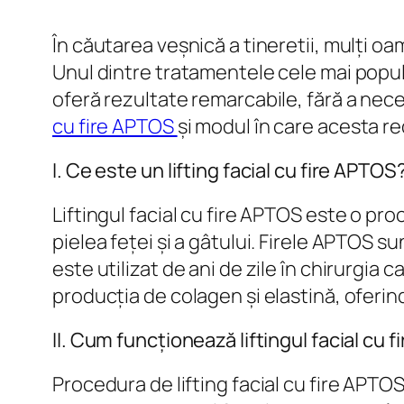
În căutarea veșnică a tineretii, mulți o
Unul dintre tratamentele cele mai popula
oferă rezultate remarcabile, fără a nece
cu fire APTOS
și modul în care acesta r
I. Ce este un lifting facial cu fire APTOS
Liftingul facial cu fire APTOS este o pro
pielea feței și a gâtului. Firele APTOS s
este utilizat de ani de zile în chirurgia
producția de colagen și elastină, oferind
II. Cum funcționează liftingul facial cu 
Procedura de lifting facial cu fire APTOS 