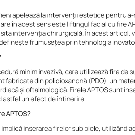
ameni apelează la intervenții estetice pentru a
re în acest sens este liftingul facial cu fire
sita intervenția chirurgicală. În acest articol
edefinește frumusețea prin tehnologia inovato
?
cedură minim invazivă, care utilizează fire de s
unt fabricate din polidioxanonă (PDO), un mater
 cardiacă și oftalmologică. Firele APTOS sunt in
 astfel un efect de întinerire.
fire APTOS?
implică inserarea firelor sub piele, utilizând a