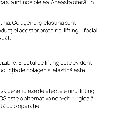
ica și a întinde pielea. Aceasta oferă un
tină. Colagenul și elastina sunt
ducției acestor proteine, liftingul facial
spăt.
zibile. Efectul de lifting este evident
oducția de colagen și elastină este
să beneficieze de efectele unui lifting
PTOS este o alternativă non-chirurgicală,
tă cu o operație.