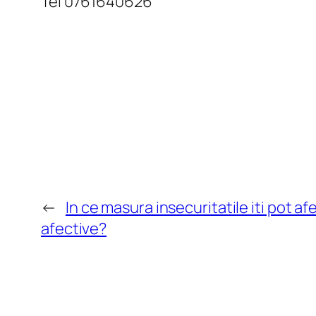
Tel 0761640626
←
In ce masura insecuritatile iti pot afe
afective?