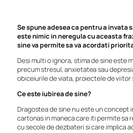
Se spune adesea ca pentru a invata sa-i
este nimic in neregula cu aceasta fraz
sine va permite sa va acordati priorit
Desi multi o ignora, stima de sine este 
precum stresul, anxietatea sau depresia
obiceiurile de viata, proiectele de viitor
Ce este iubirea de sine?
Dragostea de sine nu este un concept in
cartonas in maneca care iti permite sa r
cu secole de dezbateri si care implica a