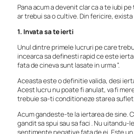
Pana acum a devenit clar ca a te iubi pe
ar trebui sa o cultive. Din fericire, exis
1. Invata sa te ierti
Unul dintre primele lucruri pe care trebui
incearca sa definesti rapid ce este iertar
fata de cineva sunt lasate in urma ”.
Aceasta este o definitie valida, desi ier
Acest lucru nu poate fi anulat, va fi mereu
trebuie sa-ti conditioneze starea sufl
Acum gandeste-te la iertarea de sine. Co
gandit sa spui sau sa faci . Nu uitandu-
sentimente negative fata de ei. Este un p