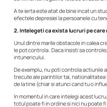
A te ierta este atat de bine incat un st
efectele depresiei la persoanele cu ten
2. Intelegeti ca exista lucruri pe care
Unul dintre marile obstacole in calea cre
le pot controla . Daca insisti sa controle
intunericului.
De exemplu, nu poti controla actiunile alt
trecute ale parintilor tai, nationalitatea 
de la tine (chiar si atunci cand tu o influ
In momentul in care intelegi acest lucru,
totul poate fi in ordine si nici nu poate 