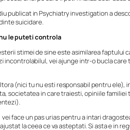
udiu publicat in Psychiatry investigation a des
dinte suicidare.
 nu le puteti controla
sterii stimei de sine este asimilarea faptului ca
zi incontrolabilul, vei ajunge intr-o bucla care 
ora (nici tu nu esti responsabil pentru ele), in
ta, societatea in care traiesti, opiniile familiei
entezi).
 vei face un pas urias pentru a intari dragostea
fi ajustat la ceea ce va asteptati. Si asta e in r