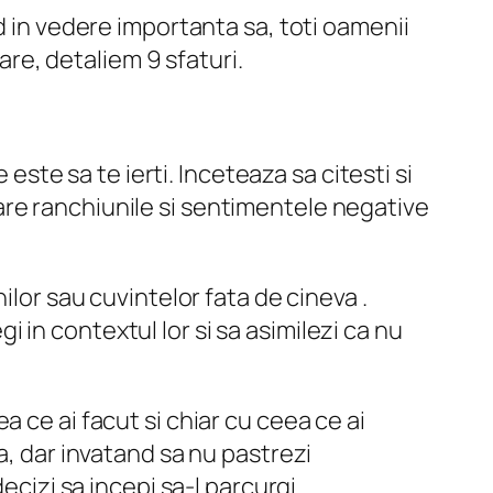
d in vedere importanta sa, toti oamenii
are, detaliem 9 sfaturi.
 este sa te ierti. Inceteaza sa citesti si
n care ranchiunile si sentimentele negative
ilor sau cuvintelor fata de cineva .
gi in contextul lor si sa asimilezi ca nu
 ce ai facut si chiar cu ceea ce ai
a, dar invatand sa nu pastrezi
ecizi sa incepi sa-l parcurgi.