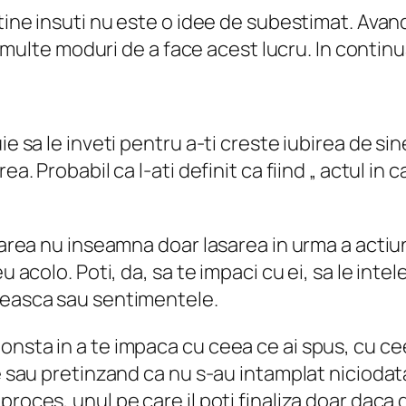
 tine insuti nu este o idee de subestimat. Avan
ta multe moduri de a face acest lucru. In continu
e sa le inveti pentru a-ti creste iubirea de sine
ea. Probabil ca l-ati definit ca fiind „ actul i
tarea nu inseamna doar lasarea in urma a actiun
 acolo. Poti, da, sa te impaci cu ei, sa le intele
eteasca sau sentimentele.
nsta in a te impaca cu ceea ce ai spus, cu ceea
le sau pretinzand ca nu s-au intamplat niciodat
roces, unul pe care il poti finaliza doar daca d