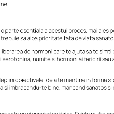
ine.
e o parte esentiala a acestui proces, mai ales 
 trebuie sa aiba prioritate fata de viata sanato
liberarea de hormoni care te ajuta sa te simti b
serotonina, numite si hormoni ai fericirii sau ai
plini obiectivele, de a te mentine in forma si 
iza si imbracandu-te bine, mancand sanatos si 