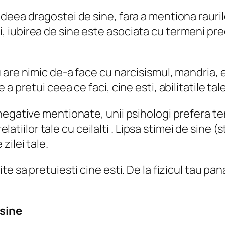
deea dragostei de sine, fara a mentiona rauri
stazi, iubirea de sine este asociata cu termeni 
 are nimic de-a face cu narcisismul, mandria, 
 pretui ceea ce faci, cine esti, abilitatile tale
egative mentionate, unii psihologi prefera ter
relatiilor tale cu ceilalti . Lipsa stimei de sin
zilei tale.
 sa pretuiesti cine esti. De la fizicul tau pana 
 sine