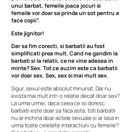
unui barbat, femeile joaca jocuri si
femeile vor doar sa prinda un sot pentru a
face copii”.
Este jignitor!
Dar sa fim corecti, si barbatii au fost
simplificati prea mult.
Cand ne gandim la
barbati si la relatii, ce ne vine adesea in
minte?
Sex.
Tot ce auzim este ca barbatii
vor doar sex.
Sex, sex si mai mult sex.
Sigur, sexul este absolut minunat.
Dar nu
exista mai mult intr-o relatie decat doar sex?
La urma urmei, daca ceea ce isi doresc
barbatii este doar sa faca asta, toti barbatii
nu ar inchiria doar actele sexuale si ar lasa in
urma toate celelalte interactiuni cu femeile?