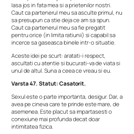
lasa jos in fata mea si a prietenilor nostri.
Caut ca partenerul meu sa asculte primul, nu
sa presupun ca stie deja ce am sa spun.
Caut ca partenerul meu sa fie pregatit
pentru orice (in limita ratiunii) si capabil sa
incerce sa gaseasca binele intr-o situatie.
Aceste idei pe scurt: aratati-i respect,
ascultati cu atentie si bucurati-va de viata si
unul de altul.
Suna a ceea ce vreau si eu.
Varsta 47. Statut: Casatorit.
Sexul este o parte importanta, desigur.
Dar, a
avea pe cineva care te prinde este mare, de
asemenea.
Este placut sa impartasesti o
conexiune mai profunda decat doar
intimitatea fizica.