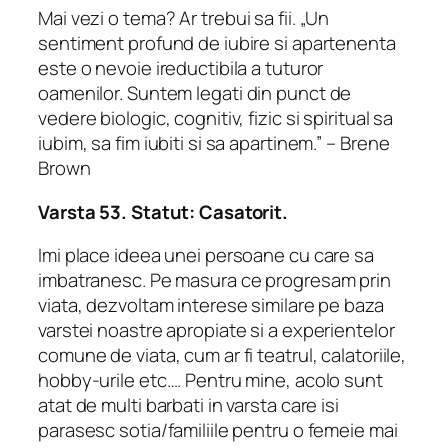
Mai vezi o tema?
Ar trebui sa fii.
„Un
sentiment profund de iubire si apartenenta
este o nevoie ireductibila a tuturor
oamenilor.
Suntem legati din punct de
vedere biologic, cognitiv, fizic si spiritual sa
iubim, sa fim iubiti si sa apartinem.”
– Brene
Brown
Varsta 53. Statut: Casatorit.
Imi place ideea unei persoane cu care sa
imbatranesc.
Pe masura ce progresam prin
viata, dezvoltam interese similare pe baza
varstei noastre apropiate si a experientelor
comune de viata, cum ar fi teatrul, calatoriile,
hobby-urile etc…. Pentru mine, acolo sunt
atat de multi barbati in varsta care isi
parasesc sotia/familiile pentru o femeie mai