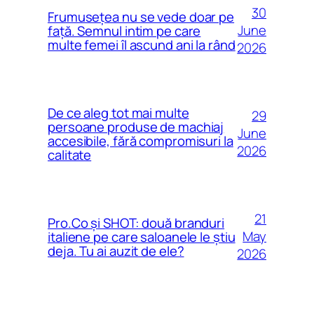
30
Frumusețea nu se vede doar pe
June
față. Semnul intim pe care
multe femei îl ascund ani la rând
2026
De ce aleg tot mai multe
29
persoane produse de machiaj
June
accesibile, fără compromisuri la
2026
calitate
21
Pro.Co și SHOT: două branduri
May
italiene pe care saloanele le știu
deja. Tu ai auzit de ele?
2026