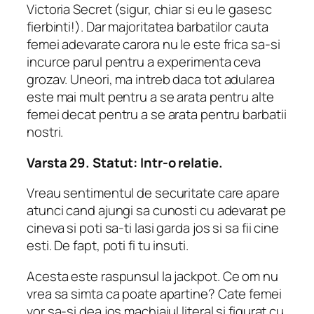
Victoria Secret (sigur, chiar si eu le gasesc
fierbinti!).
Dar majoritatea barbatilor cauta
femei adevarate carora nu le este frica sa-si
incurce parul pentru a experimenta ceva
grozav.
Uneori, ma intreb daca tot adularea
este mai mult pentru a se arata pentru alte
femei decat pentru a se arata pentru barbatii
nostri.
Varsta 29. Statut: Intr-o relatie.
Vreau sentimentul de securitate care apare
atunci cand ajungi sa cunosti cu adevarat pe
cineva si poti sa-ti lasi garda jos si sa fii cine
esti.
De fapt, poti fi tu insuti.
Acesta este raspunsul la jackpot.
Ce om nu
vrea sa simta ca poate apartine?
Cate femei
vor sa-si dea jos machiajul literal si figurat cu