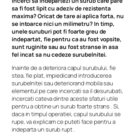
Incerci sa indepartezi un surub care pare
sa fi fost lipit cu adeziv de rezistenta
maxima? Oricat de tare ai aplica forta, nu
se intoarce nici un milimetru? In timp,
unele suruburi pot fi foarte greu de
indepartat, fie pentru ca au fost vopsite,
sunt ruginite sau au fost stranse in asa
fel incat sa nu cedeze surubelnitei.
Inainte de a deteriora capul surubului, fie
stea, fie plat, impiedicand introducerea
surubelnitei sau deteriorand mobila sau
elementul pe care incercati sa il desurubati,
incercati cateva dintre aceste sfaturi utile
pentru
a obtine un surub foarte strans
.
Si,
daca in timpul operatiei, capul surubului se
rupe, va explicam ce puteti face pentru a
indeparta un surub rupt
.