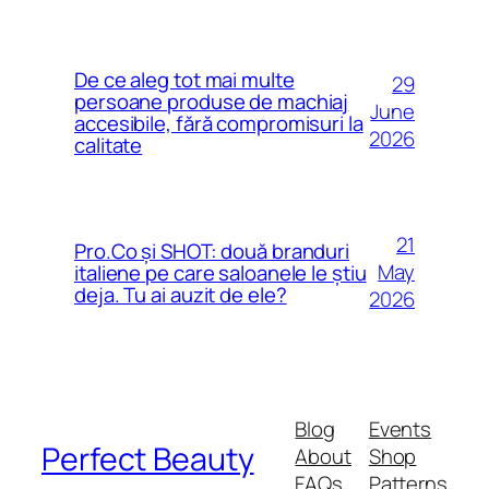
De ce aleg tot mai multe
29
persoane produse de machiaj
June
accesibile, fără compromisuri la
2026
calitate
21
Pro.Co și SHOT: două branduri
May
italiene pe care saloanele le știu
deja. Tu ai auzit de ele?
2026
Blog
Events
Perfect Beauty
About
Shop
FAQs
Patterns