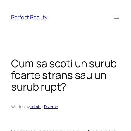
Skip
to
Perfect Beauty
content
Cum sa scoti un surub
foarte strans sau un
surub rupt?
Written by
admin
in
Diverse