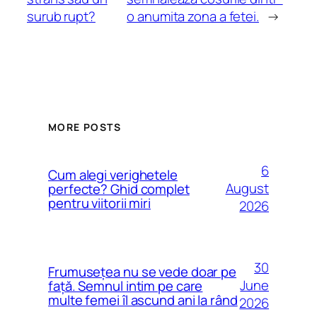
surub rupt?
o anumita zona a fetei.
→
MORE POSTS
6
Cum alegi verighetele
August
perfecte? Ghid complet
pentru viitorii miri
2026
30
Frumusețea nu se vede doar pe
June
față. Semnul intim pe care
multe femei îl ascund ani la rând
2026