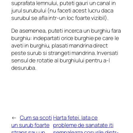
suprafata lemnului, puteti gauri un canal in
jurul surubului (nu faceti acest lucru daca
surubul se afla intr-un loc foarte vizibil).
De asemenea, puteti incerca un burghiu fara
burghiu: indepartati orice burghie pe care le
aveti in burghiu, plasati mandrina direct
peste surub si strangeti mandrina. Inversati
sensul de rotatie al burghiului pentru a-l
desuruba.
←
Cum sa scoti
Harta fetei. Iata ce
un surub foarte
probleme de sanatate iti
strans sau un
semnaleaza cosurile dintr-