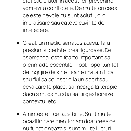
sfat sau ajutor.
In acest fel, prevenind,
vom evita conflictele.
De multe ori ceea
ce este nevoie nu sunt solutii, ci o
imbratisare sau cateva cuvinte de
intelegere.
Creati un mediu sanatos acasa, fara
presiuni si cerinte prea riguroase.
De
asemenea, este foarte important
sa
oferim adolescentilor nostri oportunitati
de ingrijire de sine
: sa ne invitam fiica
sau fiul sa se inscrie la un sport sau
ceva care le place, sa mearga la terapie
daca simt ca nu stiu sa-si gestioneze
contextul etc. .
Aminteste-i ce face bine.
Sunt multe
ocazii in care mentionam doar ceea ce
nu functioneaza si sunt multe lucruri