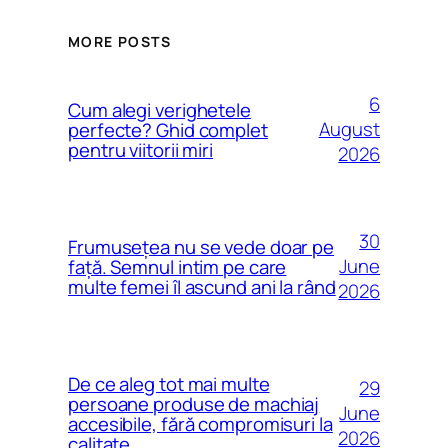
MORE POSTS
6
Cum alegi verighetele
August
perfecte? Ghid complet
pentru viitorii miri
2026
30
Frumusețea nu se vede doar pe
June
față. Semnul intim pe care
multe femei îl ascund ani la rând
2026
De ce aleg tot mai multe
29
persoane produse de machiaj
June
accesibile, fără compromisuri la
2026
calitate