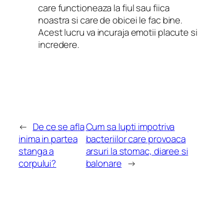
care functioneaza la fiul sau fiica
noastra si care de obicei le fac bine.
Acest lucru va incuraja emotii placute si
incredere.
←
De ce se afla
Cum sa lupti impotriva
inima in partea
bacteriilor care provoaca
stanga a
arsuri la stomac, diaree si
corpului?
balonare
→