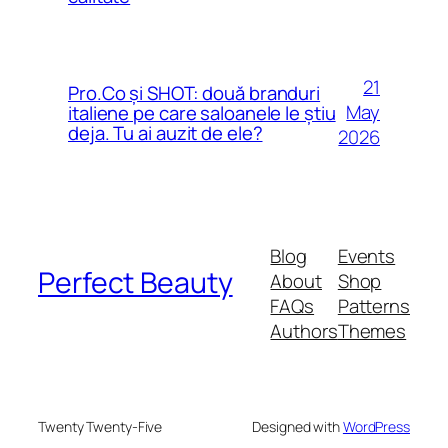
21
Pro.Co și SHOT: două branduri
May
italiene pe care saloanele le știu
deja. Tu ai auzit de ele?
2026
Blog
Events
Perfect Beauty
About
Shop
FAQs
Patterns
Authors
Themes
Twenty Twenty-Five
Designed with
WordPress