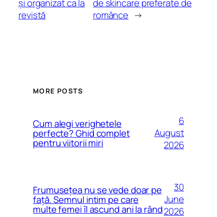
și organizat ca la
de skincare preferate de
revistă
românce
→
MORE POSTS
6
Cum alegi verighetele
August
perfecte? Ghid complet
pentru viitorii miri
2026
30
Frumusețea nu se vede doar pe
June
față. Semnul intim pe care
multe femei îl ascund ani la rând
2026