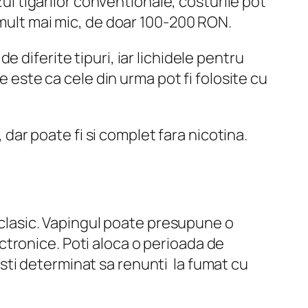
zul tigarilor conventionale, costurile pot
 mult mai mic, de doar 100-200 RON.
 diferite tipuri, iar lichidele pentru
e este ca cele din urma pot fi folosite cu
, dar poate fi si complet fara nicotina.
l clasic. Vapingul poate presupune o
tronice. Poti aloca o perioada de
a esti determinat sa renunti la fumat cu