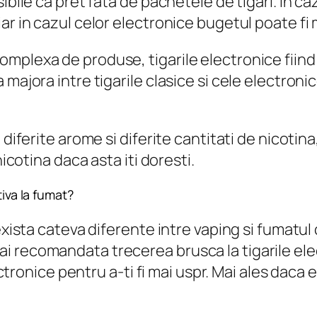
ibile ca pret fata de pachetele de tigari. In ca
ar in cazul celor electronice bugetul poate fi
plexa de produse, tigarile electronice fiind de
majora intre tigarile clasice si cele electronic
diferite arome si diferite cantitati de nicotina
nicotina daca asta iti doresti.
tiva la fumat?
 exista cateva diferente intre vaping si fumatu
 recomandata trecerea brusca la tigarile elec
lectronice pentru a-ti fi mai uspr. Mai ales dac