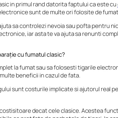
asic in primul rand datorita faptului ca este cu
ile electronice sunt de multe ori folosite de fu
ajuta sa controlezi nevoia sau pofta pentru nic
 electronice, iar asta te va ajuta sa renunti com
parație cu fumatul clasic?
mplet la fumat sau sa folosesti tigarile electro
multe beneficii in cazul de fata.
lui sunt costurile implicate si ajutorul real pe
 costisitoare decat cele clasice. Acestea funct