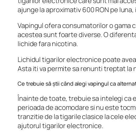
tigarilor electronice care sunt mai acces
ajunge la aproximativ 600 RON pe luna, i
Vapingul ofera consumatorilor o gama com
acestea sunt foarte diverse. O diferenta 
lichide fara nicotina.
Lichidul tigarilor electronice poate avea 
Asta iti va permite sa renunti treptat la 
Ce trebuie să știi când alegi vapingul ca alterna
Înainte de toate, trebuie sa intelegi ca
perioada de acomodare si nu este tocmai
tranzitie de la tigarile clasice la cele e
ajutorul tigarilor electronice.