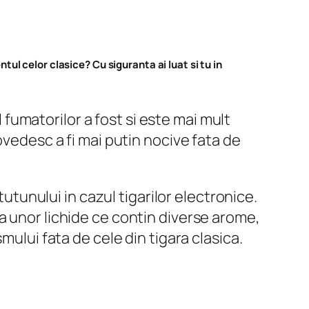
tul celor clasice? Cu siguranta ai luat si tu in
l fumatorilor a fost si este mai mult
ovedesc a fi mai putin nocive fata de
tutunului in cazul tigarilor electronice.
a unor lichide ce contin diverse arome,
mului fata de cele din tigara clasica.