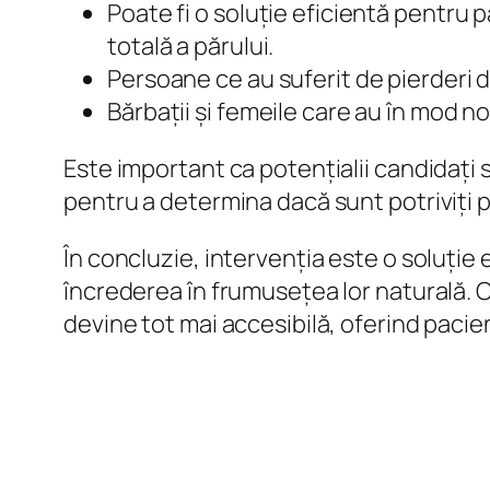
Poate fi o soluție eficientă pentru 
totală a părului.
Persoane ce au suferit de pierderi d
Bărbații și femeile care au în mod no
Este important ca potențialii candidați s
pentru a determina dacă sunt potriviți 
În concluzie, intervenția este o soluție e
încrederea în frumusețea lor naturală. 
devine tot mai accesibilă, oferind pacien