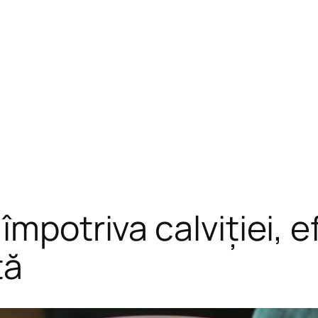
mpotriva calviției, ef
tă