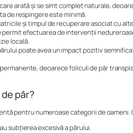
care arată și se simt complet naturale, deoarec
 rata de respingere este minimă.
tricile și timpul de recuperare asociat cu alt
 permit efectuarea de intervenții nedureroas
zie locală.
rului poate avea un impact pozitiv semnificativ
 permanente, deoarece foliculi de păr transpla
 de păr?
lentă pentru numeroase categorii de oameni. Ca
au subțierea excesivă a părului.