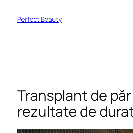
Skip
to
Perfect Beauty
content
Transplant de păr î
rezultate de dura