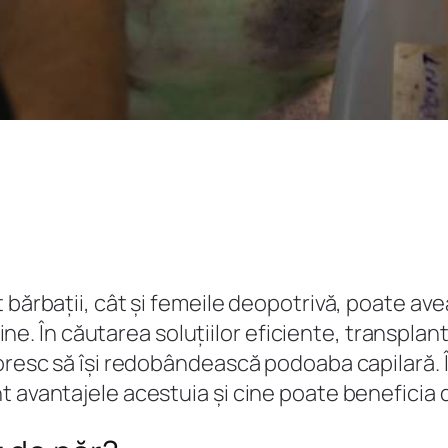
 bărbații, cât și femeile deopotrivă, poate av
 bine. În căutarea soluțiilor eficiente, transpla
oresc să își redobândească podoaba capilară. În
t avantajele acestuia și cine poate beneficia