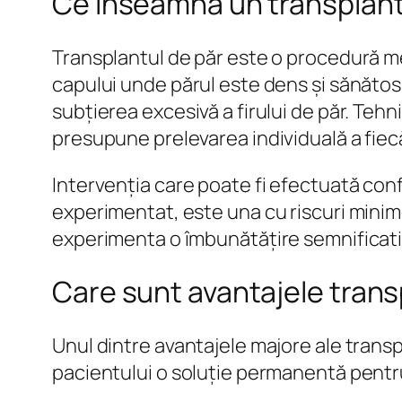
Ce înseamnă un transplant
Transplantul de păr este o procedură med
capului unde părul este dens și sănătos
subțierea excesivă a firului de păr. Teh
presupune prelevarea individuală a fiecăr
Intervenția care poate fi efectuată conf
experimentat, este una cu riscuri minim
experimenta o îmbunătățire semnificativă 
Care sunt avantajele trans
Unul dintre avantajele majore ale transp
pacientului o soluție permanentă pentru