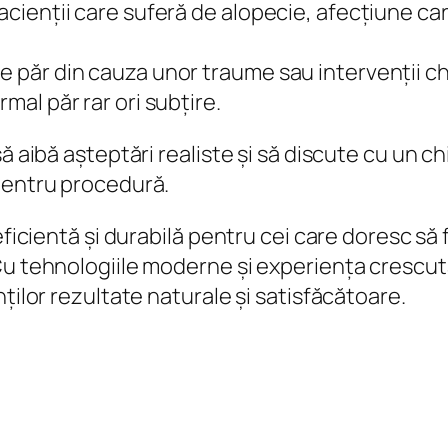
pacienții care suferă de alopecie, afecțiune ca
e păr din cauza unor traume sau intervenții ch
rmal păr rar ori subțire.
ă aibă așteptări realiste și să discute cu un ch
pentru procedură.
ficientă și durabilă pentru cei care doresc să fa
Cu tehnologiile moderne și experiența crescută
ților rezultate naturale și satisfăcătoare.