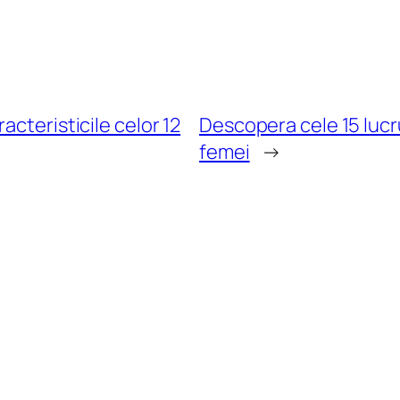
acteristicile celor 12
Descopera cele 15 lucru
femei
→