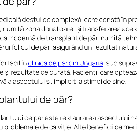
 de păr?
icală destul de complexă, care constă în prele
, numită zona donatoare, și transferarea acest
nica modernă de transplant de păr, numită tehni
ui folicul de păr, asigurând un rezultat natural
ortabil în
clinica de par din Ungaria
, sub supra
e și rezultate de durată. Pacienții care opte
a aspectului și, implicit, a stimei de sine.
plantului de păr?
lantului de păr este restaurarea aspectului na
 problemele de calviție. Alte beneficii ce mer