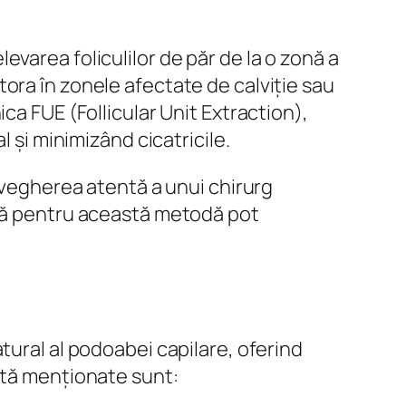
varea foliculilor de păr de la o zonă a
ora în zonele afectate de calviție sau
ca FUE (Follicular Unit Extraction),
 și minimizând cicatricile.
vegherea atentă a unui chirurg
ază pentru această metodă pot
tural al podoabei capilare, oferind
ită menționate sunt: