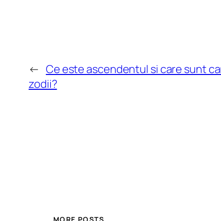
←
Ce este ascendentul si care sunt car
zodii?
MORE POSTS