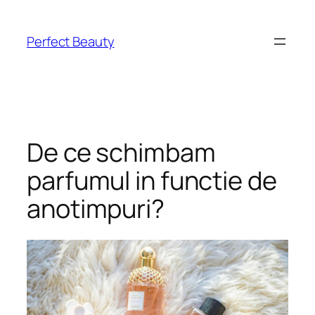
Skip
to
Perfect Beauty
content
De ce schimbam
parfumul in functie de
anotimpuri?