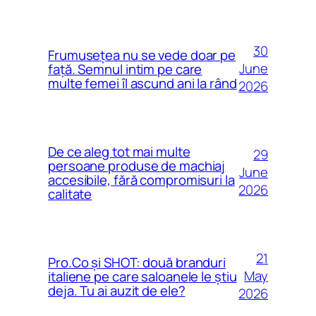
30
Frumusețea nu se vede doar pe
June
față. Semnul intim pe care
multe femei îl ascund ani la rând
2026
De ce aleg tot mai multe
29
persoane produse de machiaj
June
accesibile, fără compromisuri la
2026
calitate
21
Pro.Co și SHOT: două branduri
May
italiene pe care saloanele le știu
deja. Tu ai auzit de ele?
2026