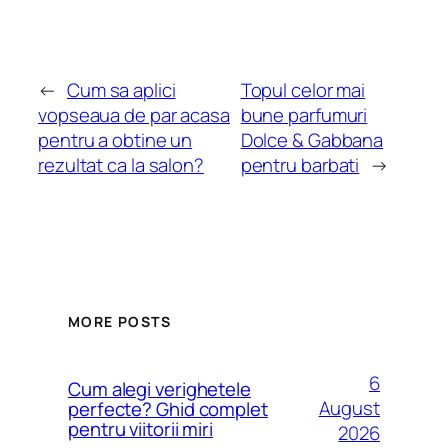
←
Cum sa aplici
Topul celor mai
vopseaua de par acasa
bune parfumuri
pentru a obtine un
Dolce & Gabbana
rezultat ca la salon?
pentru barbati
→
MORE POSTS
6
Cum alegi verighetele
August
perfecte? Ghid complet
pentru viitorii miri
2026