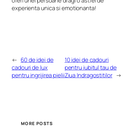
oferi unei persoane dragi o astfel de
experienta unica si emotionanta!
←
60 de idei de
10 idei de cadouri
cadouri de lux
pentru iubitul tau de
pentru ingrijirea pielii
Ziua Indragostitilor
→
MORE POSTS