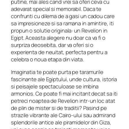
putine, mai ales cand vrei sa oferi ceva cu
adevarat special si memorabil. Daca te
confrunti cu dilema de a gasi un cadou care
sa impresioneze si sa ramana in amintire, iti
propun o solutie originala: un Revelion in
Egipt. Aceasta alegere nu doar ca va fi o
surpriza deosebita, dar va oferi si o
experienta de neuitat, perfecta pentru a
celebra o noua etapa din viata.
Imaginatia te poate purta pe taramurile
fascinante ale Egiptului, unde cultura, istoria
si peisajele spectaculoase se imbina
armonios. Ce poate fi mai incitant decat sa iti
petreci noaptea de Revelion intr-un loc atat
de plin de mister si de traditii? Pasind pe
strazile vibrante ale Cairo-ului sau admirand
splendorile antice ale piramidelor din Giza,