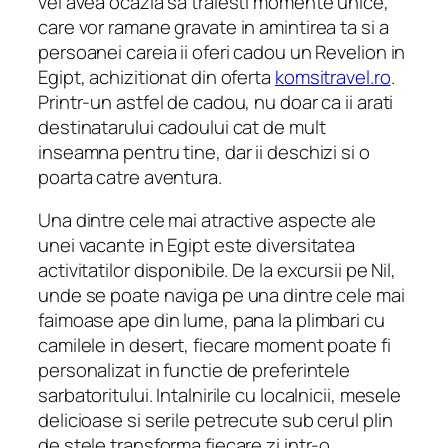
vei avea ocazia sa traiesti momente unice,
care vor ramane gravate in amintirea ta si a
persoanei careia ii oferi cadou un Revelion in
Egipt, achizitionat din oferta
komsitravel.ro
.
Printr-un astfel de cadou, nu doar ca ii arati
destinatarului cadoului cat de mult
inseamna pentru tine, dar ii deschizi si o
poarta catre aventura.
Una dintre cele mai atractive aspecte ale
unei vacante in Egipt este diversitatea
activitatilor disponibile. De la excursii pe Nil,
unde se poate naviga pe una dintre cele mai
faimoase ape din lume, pana la plimbari cu
camilele in desert, fiecare moment poate fi
personalizat in functie de preferintele
sarbatoritului. Intalnirile cu localnicii, mesele
delicioase si serile petrecute sub cerul plin
de stele transforma fiecare zi intr-o