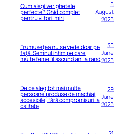
6
Cum alegi verighetele
August
perfecte? Ghid complet
pentru viitorii miri
2026
30
Frumusețea nu se vede doar pe
June
față. Semnul intim pe care
multe femei îl ascund ani la rând
2026
De ce aleg tot mai multe
29
persoane produse de machiaj
June
accesibile, fără compromisuri la
2026
calitate
21