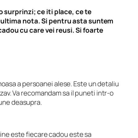
 surprinzi; ce iti place, ce te
i ultima nota. Si pentru asta suntem
adou cu care vei reusi. Si foarte
oasa a persoanei alese. Este un detaliu
rozav. Va recomandam sa il puneti intr-o
 pune deasupra.
 cine este fiecare cadou este sa