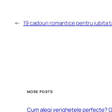
←
19 cadouri romantice pentru iubita t
MORE POSTS
Cum alegi verighetele perfecte? Gh