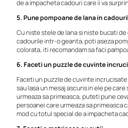
de a impacheta cadouri care ii va surpri
5. Pune pompoane de lana in cadouril
Cu niste stele de lana si niste bucati d
cadourile intr-o geanta, poti aseza po
colorata, iti recomandam sa faci pampoan
6. Faceti un puzzle de cuvinte incruc
Faceti un puzzle de cuvinte incrucisate 
sau lasa un mesaj ascuns in ele pe care
urmeaza sa primeasca, puteti pune ceva
persoanei care urmeaza sa primeasca cado
mod cu totul special de a impacheta cad