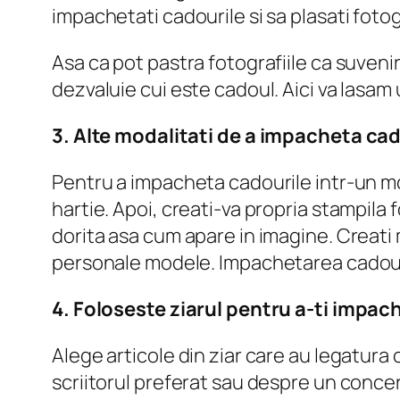
impachetati cadourile si sa plasati fotog
Asa ca pot pastra fotografiile ca suveni
dezvaluie cui este cadoul. Aici va lasam 
3. Alte modalitati de a impacheta ca
Pentru a impacheta cadourile intr-un mod
hartie. Apoi, creati-va propria stampila fo
dorita asa cum apare in imagine. Creati mo
personale modele. Impachetarea cadouril
4. Foloseste ziarul pentru a-ti impa
Alege articole din ziar care au legatur
scriitorul preferat sau despre un concert