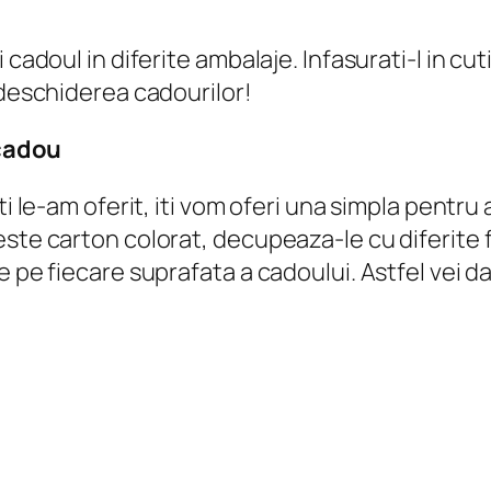
adoul in diferite ambalaje. Infasurati-l in cutii
 deschiderea cadourilor!
 cadou
ti le-am oferit, iti vom oferi una simpla pentru
este carton colorat, decupeaza-le cu diferite
 pe fiecare suprafata a cadoului. Astfel vei da