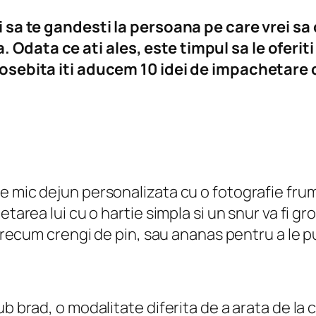
i sa te gandesti la persoana pe care vrei sa o
 Odata ce ati ales, este timpul sa le oferit
eosebita iti aducem 10 idei de impachetare c
 mic dejun personalizata cu o fotografie frum
etarea lui cu o hartie simpla si un snur va fi g
i precum crengi de pin, sau ananas pentru a le
ub brad, o modalitate diferita de a arata de la