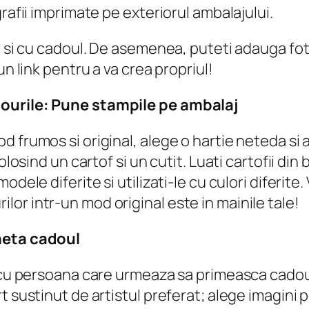
rafii imprimate pe exteriorul ambalajului.
r si cu cadoul. De asemenea, puteti adauga foto
un link pentru a va crea propriul!
dourile: Pune stampile pe ambalaj
 frumos si original, alege o hartie neteda si a
losind un cartof si un cutit. Luati cartofii din b
dele diferite si utilizati-le cu culori diferite
or intr-un mod original este in mainile tale!
cheta cadoul
a cu persoana care urmeaza sa primeasca cadou
 sustinut de artistul preferat; alege imagini pe