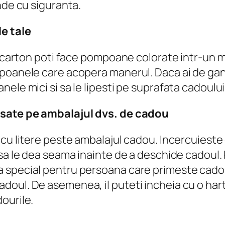
nde cu siguranta.
e tale
e carton poti face pompoane colorate intr-un mo
mpoanele care acopera manerul. Daca ai de gan
ele mici si sa le lipesti pe suprafata cadoului
isate pe ambalajul dvs. de cadou
cu litere peste ambalajul cadou. Incercuieste c
 sa le dea seama inainte de a deschide cadoul.
 special pentru persoana care primeste cadou
ul. De asemenea, il puteti incheia cu o harta a
ourile.