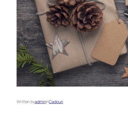
Written by
admin
in
Cadouri