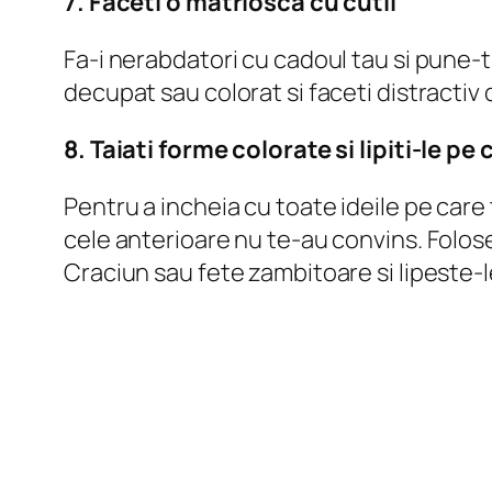
7. Faceti o matriosca cu cutii
Fa-i nerabdatori cu cadoul tau si pune-ti c
decupat sau colorat si faceti distractiv
8. Taiati forme colorate si lipiti-le pe
Pentru a incheia cu toate ideile pe care 
cele anterioare nu te-au convins. Folos
Craciun sau fete zambitoare si lipeste-le