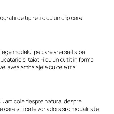
grafii de tip retro cu un clip care
lege modelul pe care vrei sa-l aiba
ucatarie si taiati-i cu un cutit in forma
. Vei avea ambalajele cu cele mai
l: articole despre natura, despre
 care stii ca le vor adora si o modalitate