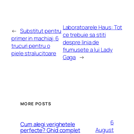
Laboratoarele Haus: Tot
←
Substitut pentru
ce trebuie sa stiti
primer in machiaj: 6
despre linia de
trucuri pentru o
frumusete a lui Lady
piele stralucitoare
Gaga
→
MORE POSTS
6
Cum alegi verighetele
August
perfecte? Ghid complet