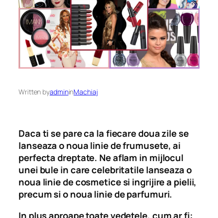
Written by
admin
in
Machiaj
Daca ti se pare ca la fiecare doua zile se
lanseaza o noua linie de frumusete, ai
perfecta dreptate. Ne aflam in mijlocul
unei bule in care celebritatile lanseaza o
noua linie de cosmetice si ingrijire a pielii,
precum si o noua linie de parfumuri.
In plus aproape toate vedetele, cum ar fi: