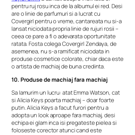
pentru ruj rosu inca de la albumul ei red. Desi
are o linie de parfumuri si a lucrat cu
Covergirl pentru o vreme, cantareata nu si-a
lansat niciodata propria linie de rujuri rosii –
ceea ce pare a fi o adevarata oportunitate
ratata. Fosta colega Covergirl Zendaya, de
asemenea, nu s-a ramificat niciodata in
produse cosmetice colorate, chiar daca este
o artista de machiaj de buna credinta.
10. Produse de machiaj fara machiaj
Sa lamurim un lucru: atat Emma Watson, cat
si Alicia Keys poarta machiaj – doar foarte
putin. Alicia Keys a facut furori pentru a
adopta un look aproape fara machiaj, desi
echipa ei glam inca isi pregateste pielea si
foloseste corector atunci cand este