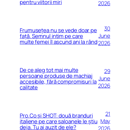
pentru viitorii miri
2026
30
Frumusețea nu se vede doar pe
June
față. Semnul intim pe care
multe femei îl ascund ani la rând
2026
De ce aleg tot mai multe
29
persoane produse de machiaj
June
accesibile, fără compromisuri la
2026
calitate
21
Pro.Co și SHOT: două branduri
May
italiene pe care saloanele le știu
deja. Tu ai auzit de ele?
2026