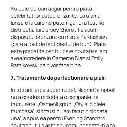
Nu este de bun augur pentru piata
celebritatilor autobronzante, ca ultima
lansare la care ne putem gandi a fost fie
distributia lui J ersey Shore , fie acum
disparutul bronzant cu marca Kardashian
(care a fost de fapt destul de bun). Piata
este pregatita pentru ceva noutate si am
avea incredere in Cameron Diaz si Emily
Ratajkowski ca o vor face bine.
7. Tratamente de perfectionare a pielii
In toti anii ei ca supermodel, Naomi Campbell
nu a condus niciodata o campanie de
frumusete. „Oamenii spun: „Oh, ai o piele
frumoasa”, si totusi nu am facut niciodata
una”, a spus ea pentru Evening Standard
anul trecut. La asta spunem: lanseaza-ti a ta.