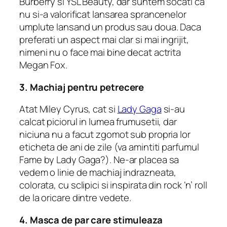
Burberry si YSL Beauty, dar suntem socati ca
nu si-a valorificat lansarea sprancenelor
umplute lansand un produs sau doua. Daca
preferati un aspect mai clar si mai ingrijit,
nimeni nu o face mai bine decat actrita
Megan Fox.
3. Machiaj pentru petrecere
Atat Miley Cyrus, cat si
Lady Gaga
si-au
calcat piciorul in lumea frumusetii, dar
niciuna nu a facut zgomot sub propria lor
eticheta de ani de zile (va amintiti parfumul
Fame by Lady Gaga?). Ne-ar placea sa
vedem o linie de machiaj indrazneata,
colorata, cu sclipici si inspirata din rock ‘n’ roll
de la oricare dintre vedete.
4. Masca de par care stimuleaza