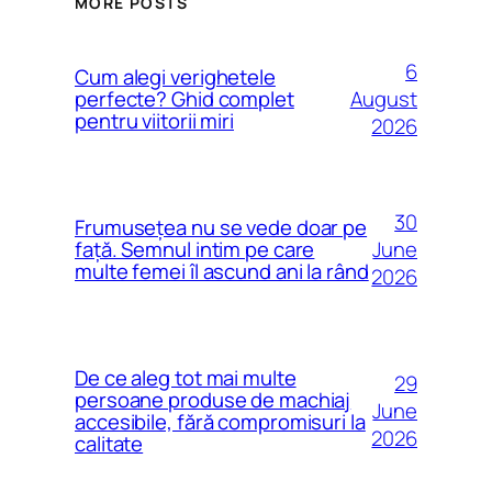
MORE POSTS
6
Cum alegi verighetele
August
perfecte? Ghid complet
pentru viitorii miri
2026
30
Frumusețea nu se vede doar pe
June
față. Semnul intim pe care
multe femei îl ascund ani la rând
2026
De ce aleg tot mai multe
29
persoane produse de machiaj
June
accesibile, fără compromisuri la
2026
calitate