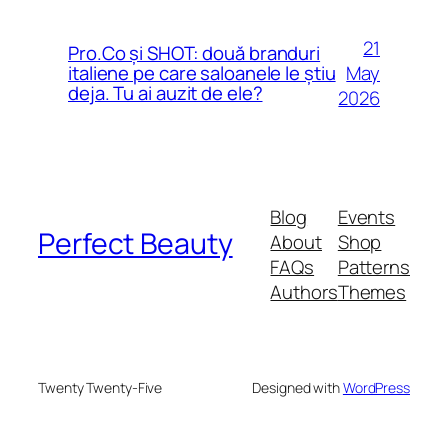
21
Pro.Co și SHOT: două branduri
May
italiene pe care saloanele le știu
deja. Tu ai auzit de ele?
2026
Blog
Events
Perfect Beauty
About
Shop
FAQs
Patterns
Authors
Themes
Twenty Twenty-Five
Designed with
WordPress