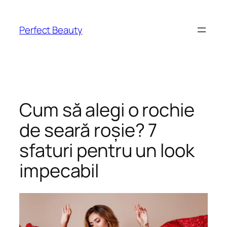
Skip
to
Perfect Beauty
content
Cum să alegi o rochie
de seară roșie? 7
sfaturi pentru un look
impecabil