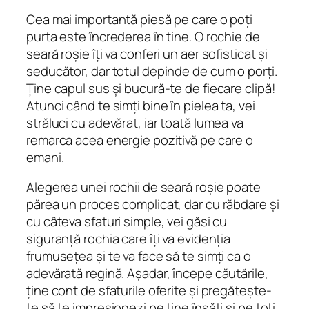
Cea mai importantă piesă pe care o poți
purta este încrederea în tine. O rochie de
seară roșie îți va conferi un aer sofisticat și
seducător, dar totul depinde de cum o porți.
Ține capul sus și bucură-te de fiecare clipă!
Atunci când te simți bine în pielea ta, vei
străluci cu adevărat, iar toată lumea va
remarca acea energie pozitivă pe care o
emani.
Alegerea unei rochii de seară roșie poate
părea un proces complicat, dar cu răbdare și
cu câteva sfaturi simple, vei găsi cu
siguranță rochia care îți va evidenția
frumusețea și te va face să te simți ca o
adevărată regină. Așadar, începe căutările,
ține cont de sfaturile oferite și pregătește-
te să te impresionezi pe tine însăți și pe toți