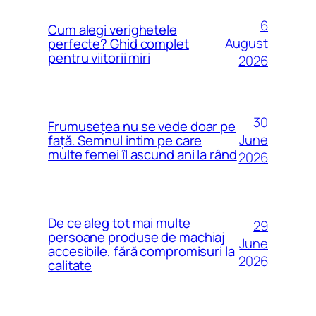
6
Cum alegi verighetele
August
perfecte? Ghid complet
pentru viitorii miri
2026
30
Frumusețea nu se vede doar pe
June
față. Semnul intim pe care
multe femei îl ascund ani la rând
2026
De ce aleg tot mai multe
29
persoane produse de machiaj
June
accesibile, fără compromisuri la
2026
calitate