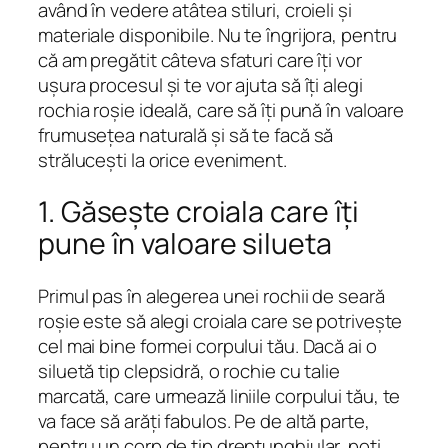
având în vedere atâtea stiluri, croieli și
materiale disponibile. Nu te îngrijora, pentru
că am pregătit câteva sfaturi care îți vor
ușura procesul și te vor ajuta să îți alegi
rochia roșie ideală, care să îți pună în valoare
frumusețea naturală și să te facă să
strălucești la orice eveniment.
1. Găsește croiala care îți
pune în valoare silueta
Primul pas în alegerea unei rochii de seară
roșie este să alegi croiala care se potrivește
cel mai bine formei corpului tău. Dacă ai o
siluetă tip clepsidră, o rochie cu talie
marcată, care urmează liniile corpului tău, te
va face să arăți fabulos. Pe de altă parte,
pentru un corp de tip dreptunghiular, poți