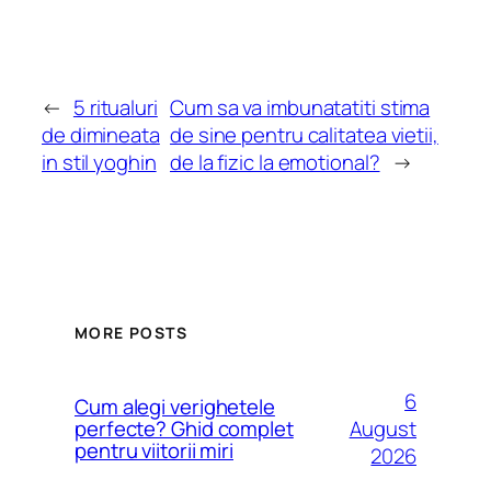
←
5 ritualuri
Cum sa va imbunatatiti stima
de dimineata
de sine pentru calitatea vietii,
in stil yoghin
de la fizic la emotional?
→
MORE POSTS
6
Cum alegi verighetele
August
perfecte? Ghid complet
pentru viitorii miri
2026