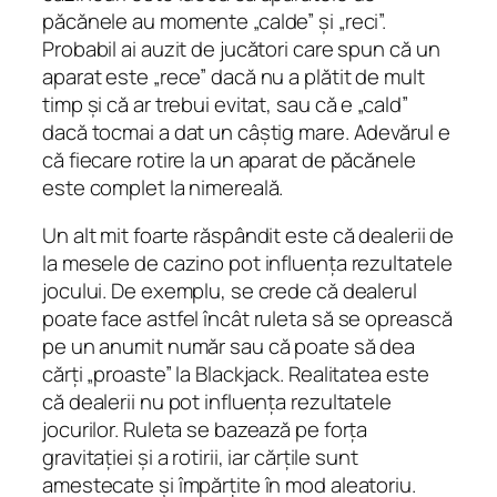
păcănele au momente „calde” și „reci”.
Probabil ai auzit de jucători care spun că un
aparat este „rece” dacă nu a plătit de mult
timp și că ar trebui evitat, sau că e „cald”
dacă tocmai a dat un câștig mare. Adevărul e
că fiecare rotire la un aparat de păcănele
este complet la nimereală.
Un alt mit foarte răspândit este că dealerii de
la mesele de cazino pot influența rezultatele
jocului. De exemplu, se crede că dealerul
poate face astfel încât ruleta să se oprească
pe un anumit număr sau că poate să dea
cărți „proaste” la Blackjack. Realitatea este
că dealerii nu pot influența rezultatele
jocurilor. Ruleta se bazează pe forța
gravitației și a rotirii, iar cărțile sunt
amestecate și împărțite în mod aleatoriu.