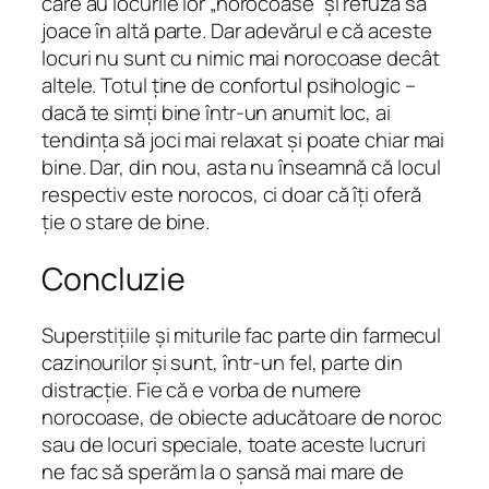
care au locurile lor „norocoase” și refuză să
joace în altă parte. Dar adevărul e că aceste
locuri nu sunt cu nimic mai norocoase decât
altele. Totul ține de confortul psihologic –
dacă te simți bine într-un anumit loc, ai
tendința să joci mai relaxat și poate chiar mai
bine. Dar, din nou, asta nu înseamnă că locul
respectiv este norocos, ci doar că îți oferă
ție o stare de bine.
Concluzie
Superstițiile și miturile fac parte din farmecul
cazinourilor și sunt, într-un fel, parte din
distracție. Fie că e vorba de numere
norocoase, de obiecte aducătoare de noroc
sau de locuri speciale, toate aceste lucruri
ne fac să sperăm la o șansă mai mare de