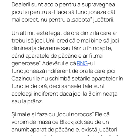
Dealerii sunt acolo pentru a supraveghea
jocul și pentru a-l face să funcționeze cât
mai corect, nu pentru a „sabota” jucătorii.
Un alt mit este legat de ora din zi la care ar
trebui să joci. Unii cred că e mai bine să joci
dimineața devreme sau târziu în noapte,
când aparatele de păcănele ar fi „mai
generoase”. Adevărul e că
RNG
-ul
funcționează indiferent de ora la care joci.
Cazinourile nu schimbă setările aparatelor în
funcție de oră, deci șansele tale sunt
aceleași indiferent dacă joci la 3 dimineața
sau la prânz.
Și mai e și faza cu „locul norocos”. Fie că
vorbim de masa de Blackjack sau de un
anumit aparat de păcănele, există jucători