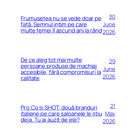
30
Frumusețea nu se vede doar pe
June
față. Semnul intim pe care
multe femei îl ascund ani la rând
2026
De ce aleg tot mai multe
29
persoane produse de machiaj
June
accesibile, fără compromisuri la
2026
calitate
21
Pro.Co și SHOT: două branduri
May
italiene pe care saloanele le știu
deja. Tu ai auzit de ele?
2026