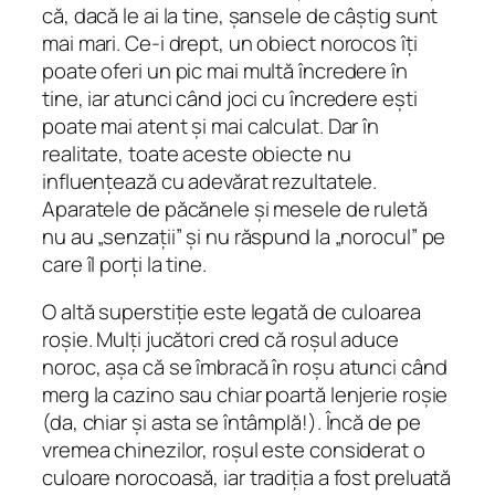
că, dacă le ai la tine, șansele de câștig sunt
mai mari. Ce-i drept, un obiect norocos îți
poate oferi un pic mai multă încredere în
tine, iar atunci când joci cu încredere ești
poate mai atent și mai calculat. Dar în
realitate, toate aceste obiecte nu
influențează cu adevărat rezultatele.
Aparatele de păcănele și mesele de ruletă
nu au „senzații” și nu răspund la „norocul” pe
care îl porți la tine.
O altă superstiție este legată de culoarea
roșie. Mulți jucători cred că roșul aduce
noroc, așa că se îmbracă în roșu atunci când
merg la cazino sau chiar poartă lenjerie roșie
(da, chiar și asta se întâmplă!). Încă de pe
vremea chinezilor, roșul este considerat o
culoare norocoasă, iar tradiția a fost preluată