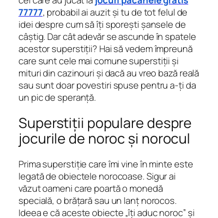
cei care au jucat la
jocuri păcănele gratis
77777
, probabil ai auzit și tu de tot felul de
idei despre cum să îți sporești șansele de
câștig. Dar cât adevăr se ascunde în spatele
acestor superstiții? Hai să vedem împreună
care sunt cele mai comune superstiții și
mituri din cazinouri și dacă au vreo bază reală
sau sunt doar povestiri spuse pentru a-ți da
un pic de speranță.
Superstiții populare despre
jocurile de noroc și norocul
Prima superstiție care îmi vine în minte este
legată de obiectele norocoase. Sigur ai
văzut oameni care poartă o monedă
specială, o brățară sau un lanț norocos.
Ideea e că aceste obiecte „îți aduc noroc” și