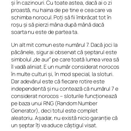
și în cazinouri. Cu toate astea, dacă ai o zi
proastă, nu haina de pe tine e cea care va
schimba norocul. Poți să fii îmbrăcat tot în
roșu și să pierzi mâna după mână dacă
soarta nu este de partea ta.
Un alt mit comun este numărul 7. Dacă joci la
păcănele, sigur ai observat că șeptarul este
simbolul „de aur” pe care toată lumea vrea să
îl vadă aliniat. E un număr considerat norocos
în multe culturi și, în mod special, la sloturi.
Dar adevărul este că fiecare rotire este
independentă și nu contează că numărul 7 e
considerat norocos – sloturile funcționează
pe baza unui RNG (Random Number
Generator), deci totul este complet
aleatoriu. Așadar, nu există nicio garanție că
un șeptar îți va aduce câștigul visat.