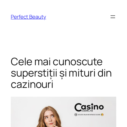
Skip
to
Perfect Beauty
content
Cele mai cunoscute
superstiții și mituri din
cazinouri