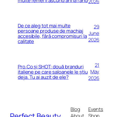
multe femei îl ascund ani la rând
2026
De ce aleg tot mai multe
29
persoane produse de machiaj
June
accesibile, fără compromisuri la
2026
calitate
21
Pro.Co și SHOT: două branduri
May
italiene pe care saloanele le știu
deja. Tu ai auzit de ele?
2026
Blog
Events
Perfect Beauty
About
Shop