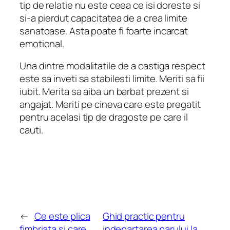
tip de relatie nu este ceea ce isi doreste si
si-a pierdut capacitatea de a crea limite
sanatoase.
Asta poate fi foarte incarcat
emotional.
Una dintre modalitatile de a castiga respect
este sa inveti sa stabilesti limite.
Meriti sa fii
iubit.
Merita sa aiba un barbat prezent si
angajat.
Meriti pe cineva care este pregatit
pentru acelasi tip de dragoste pe care il
cauti.
←
Ce este plica
Ghid practic pentru
fimbriata si care
indepartarea parului la