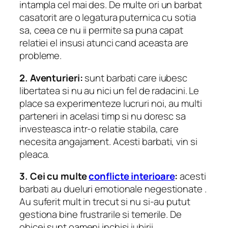
intampla cel mai des.
De multe ori un barbat
casatorit are o legatura puternica cu sotia
sa, ceea ce nu ii permite sa puna capat
relatiei el insusi atunci cand aceasta are
probleme.
2. Aventurieri:
sunt barbati care iubesc
libertatea si nu au nici un fel de radacini. Le
place sa experimenteze lucruri noi, au multi
parteneri in acelasi timp si nu doresc sa
investeasca intr-o relatie stabila, care
necesita angajament. Acesti barbati, vin si
pleaca.
3. Cei cu multe
conflicte interioare
:
acesti
barbati au
dueluri emotionale
negestionate .
Au suferit mult in trecut si nu si-au putut
gestiona bine frustrarile si temerile.
De
obicei sunt oameni inchisi iubirii.