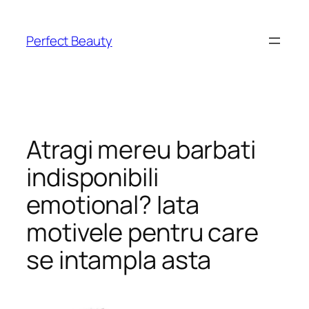
Skip
to
Perfect Beauty
content
Atragi mereu barbati
indisponibili
emotional? Iata
motivele pentru care
se intampla asta