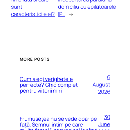
sunt
domiciliu cu epilatoarele
caracteristicile ei?
IPL
→
MORE POSTS
6
Cum alegi verighetele
August
perfecte? Ghid complet
pentru viitorii miri
2026
30
Frumusețea nu se vede doar pe
June
față. Semnul intim pe care