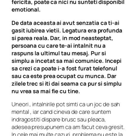
fericita, poate ca nici nu sunteti disponibil
emotional.
De data aceasta ai avut senzatia ca ti-ai
gasit iubirea vietii.
Legatura era profunda
si parea reala.
Dar, in mod neasteptat,
persoana cu care te-ai intalnit nu a
raspuns la ultimul tau mesaj.
Pur si
simplu a incetat sa mai comunice.
Incepi
sa crezi ca poate i-a fost furat telefonul
sau ca este prea ocupat cu munca.
Dar
zilele trec si iti dai seama ca pur si simplu
nu vrea sa mai fie cu tine.
Uneori
, intalnirile pot simti ca un joc de sah
mental
, iar cand cineva de care suntem
indragostiti dispare brusc sau pleaca,
adesea presupunem ca am facut ceva gresit.
In cele mai multe cazuri, problema nu este la