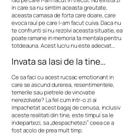
rau pe care l-am facut in trecut. Nu exista zi
in care sa nu simtim aceasta greutate,
aceasta camasa de forta care doare, care
evoca raul pe care l-am facut cuiva. Daca nu
te confrunti si nu rezolvi aceasta situatie, ea
poate ramane in memoria ta mentala pentru
totdeauna. Acest lucru nu este adecvat…
Invata sa lasi de la tine…
Ce sa faci cu acest rucsac emotionant in
care se ascund durerea, resentimentele,
temerile sau pietrele de vinovatie
nerezolvate? La fel cum intr-o zi ai
impachetat acest bagaj de cenusa, inclusiv
aceste realitati din tine, este timpul sa le
indepartezi, sa „despachetezi” ceea ce a
fost acolo de prea mult timp.