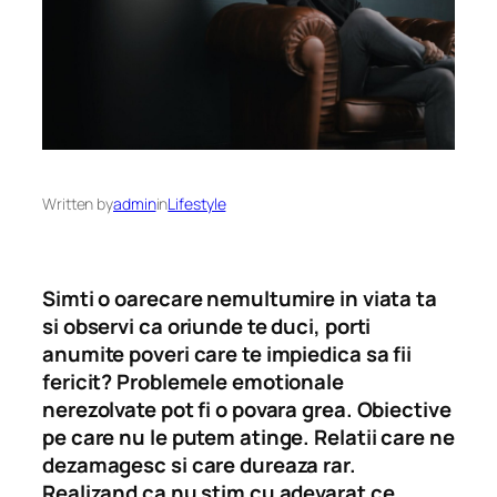
Written by
admin
in
Lifestyle
Simti o oarecare nemultumire in viata ta
si observi ca oriunde te duci, porti
anumite poveri care te impiedica sa fii
fericit? Problemele emotionale
nerezolvate pot fi o povara grea. Obiective
pe care nu le putem atinge. Relatii care ne
dezamagesc si care dureaza rar.
Realizand ca nu stim cu adevarat ce