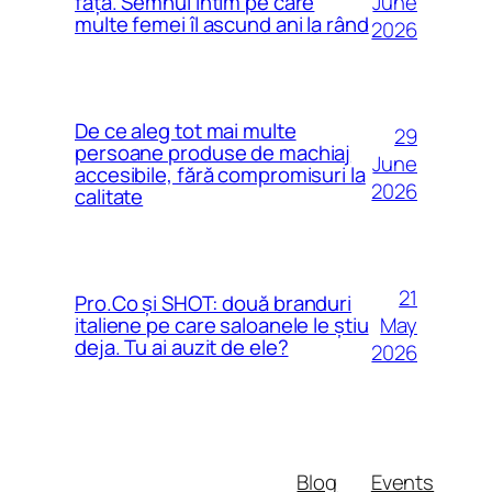
June
față. Semnul intim pe care
multe femei îl ascund ani la rând
2026
De ce aleg tot mai multe
29
persoane produse de machiaj
June
accesibile, fără compromisuri la
2026
calitate
21
Pro.Co și SHOT: două branduri
May
italiene pe care saloanele le știu
deja. Tu ai auzit de ele?
2026
Blog
Events